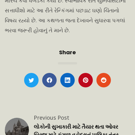
મોરચે કેવો ધબડકો કર્યો છે. સ્વાભાવિક રીતે યુનિવર્સિટીના
સત્તાધીશો માટે આ રીતે રેન્કિંગમાં પછડાટ ઘણો ચિંતાનો
વિષય રહ્યો છે. આ કથળતા જતા દેખાવને સુધારવા પગલાં
ભરવા જરૂરી હોવાનું તે માને છે.
Share
Previous Post
લ
લોકોની સુખાકારી માટે તૈયાર થતા ઓવર
બ્રિજ માટે કંગાળ વડોદરાનું પાલિકા તંત્ર