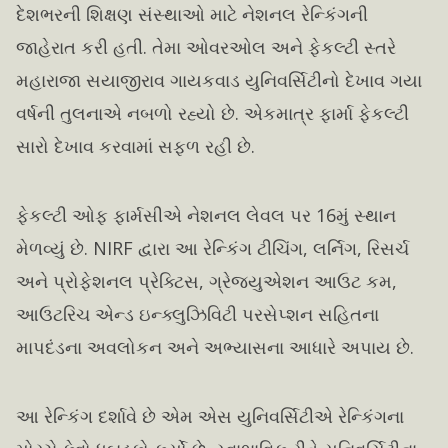
દેશભરની શિક્ષણ સંસ્થાઓ માટે નેશનલ રેન્કિંગની
જાહેરાત કરી હતી. તેમા ઓવરઓલ અને ફેકલ્ટી સ્તરે
મહારાજા સયાજીરાવ ગાયકવાડ યુનિવર્સિટીનો દેખાવ ગયા
વર્ષની તુલનાએ નબળો રહ્યો છે. એકમાત્ર ફાર્મા ફેકલ્ટી
સારો દેખાવ કરવામાં સફળ રહી છે.
ફેકલ્ટી ઓફ ફાર્મસીએ નેશનલ લેવલ પર 16મું સ્થાન
મેળવ્યું છે. NIRF દ્વારા આ રેન્કિંગ ટીચિંગ, લર્નિગ, રિસર્ચ
અને પ્રોફેશનલ પ્રેક્ટિસ, ગ્રેજ્યુએશન આઉટ કમ,
આઉટરિચ એન્ડ ઇન્ક્લુઝિવિટી પરસેપ્શન સહિતના
માપદંડના અવલોકન અને અભ્યાસના આધારે અપાય છે.
આ રેન્કિંગ દર્શાવે છે એમ એસ યુનિવર્સિટીએ રેન્કિંગના