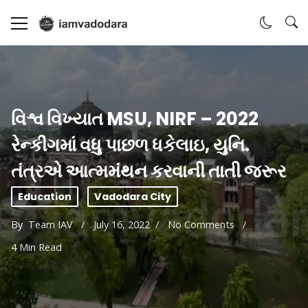
વિશ્વ વિખ્યાત MSU, NIRF – 2022
રેન્કીંગમાં વધુ પાછળ ધકેલાઇ, યુનિ.
તંત્રએ આત્મમંથન કરવાની તાતી જરૂર
Education
Vadodara City
By
Team IAV
July 16, 2022
No Comments
4 Min Read