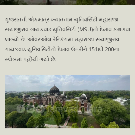
ગુજરાતની એકમાત્ર ખ્યાતનામ યુનિવર્સિટી મહારાજા
સયાજીરાવ ગાયકવાડ યુનિવર્સિટી (MSU)નો દેખાવ કથળવા
લાગ્યો છે. ઓવરઓલ રેન્કિંગમાં મહારાજા સયાજીરાવ
ગાયકવાડ યુનિવર્સિટીનો દેખાવ ઉતરીને 151થી 200ના
સ્લેબમાં પહોંચી ગયો છે.