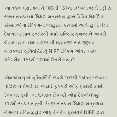
આ વર્ષના પ્રારંભમાં તે 100થી 151ના સ્લેબમાં જતી રહી છે.
ભારત સરકારના શિક્ષણ મંત્રાલય દ્વારા વિવિધ શૈક્ષણિક
સંસ્થાઓના રેન્કિંગની જાહેરાત કરવામાં આવી હતી. તેમા
દેશભરમાં સાત હજારથી વધારે ઇન્સ્ટિટ્યુશન્સને આવરી
લેવાયા હતા. તેમા વડોદરાની મહારાજા સયાજીરાવ
ગાયકવાડ યુનિવર્સિટીનું NIRF રેન્કિંગ ઓવર ઓલ
કેટેગરીમાં 151થી 200માં ઉતરી ગયુ છે.
એમએસયુએ યુનિવર્સિટી લેવલે 101થી 150ના સ્લેબમાં
પોઝિશન મેળવી છે. જ્યારે ફેકલ્ટી ઓફ ફાર્મસી 24મી
રેન્ક પર હતી. આ ઉપરાંત ફેકલ્ટી ઓફ ટેકનોલોજી
117મી રેન્ક પર હતી. કેન્દ્ર સરકારા શિક્ષણ મંત્રાલયે
નેશનલ ઇન્સ્ટિટ્યુટ ઓફ રેન્કિંગ ફ્રેમવર્ક NIRF દ્વારા