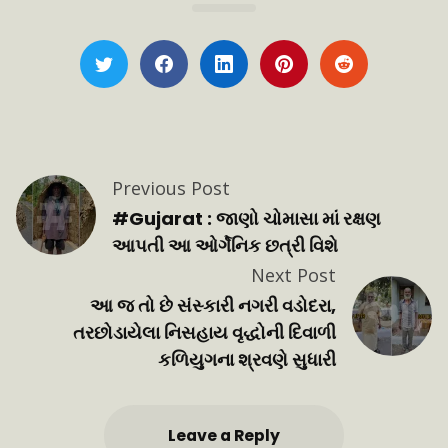
Previous Post
#
#Gujarat : જાણો ચોમાસા માં રક્ષણ
આપતી આ ઓર્ગેનિક છત્રી વિશે
Next Post
આ
આ જ તો છે સંસ્કારી નગરી વડોદરા,
તરછોડાયેલા નિસહાય વૃદ્ધોની દિવાળી
કળિયુગના શ્રવણે સુધારી
Leave a Reply