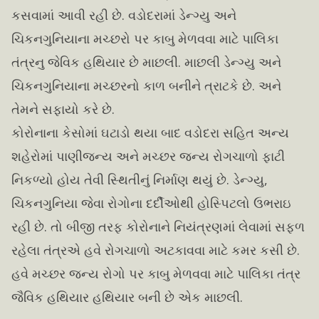
કસવામાં આવી રહી છે. વડોદરામાં ડેન્ગ્યુ અને
ચિકનગુનિયાના મચ્છરો પર કાબુ મેળવવા માટે પાલિકા
તંત્રનુ જેવિક હથિયાર છે માછલી. માછલી ડેન્ગ્યુ અને
ચિકનગુનિયાના મચ્છરનો કાળ બનીને ત્રાટકે છે. અને
તેમને સફાયો કરે છે.
કોરોનાના કેસોમાં ઘટાડો થયા બાદ વડોદરા સહિત અન્ય
શહેરોમાં પાણીજન્ય અને મચ્છર જન્ય રોગચાળો ફાટી
નિકળ્યો હોય તેવી સ્થિતીનું નિર્માણ થયું છે. ડેન્ગ્યુ,
ચિકનગુનિયા જેવા રોગોના દર્દીઓથી હોસ્પિટલો ઉભરાઇ
રહી છે. તો બીજી તરફ કોરોનાને નિયંત્રણમાં લેવામાં સફળ
રહેલા તંત્રએ હવે રોગચાળો અટકાવવા માટે કમર કસી છે.
હવે મચ્છર જન્ય રોગો પર કાબુ મેળવવા માટે પાલિકા તંત્ર
જૈવિક હથિયાર હથિયાર બની છે એક માછલી.