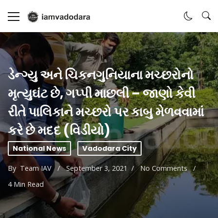
ડેન્ગ્યુ અને ચિકનગુનિયાના મચ્છરોનો
મૃત્યુઘંટ છે, ગપ્પી માછલી – જાણો કેવી
રીતે પાલિકાને મચ્છરો પર કાબુ મેળવવામાં
કરે છે મદદ (વિડીયો)
National News
Vadodara City
By
Team IAV
September 3, 2021
No Comments
4 Min Read