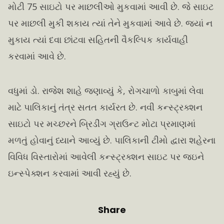
મોટી 75 સાઇટો પર માછલીઓ મુકવામાં આવી છે. જે સાઇટ
પર માછલી મુકી શકાય ત્યાં તેને મુકવામાં આવે છે. જ્યાં ન
મુકાય ત્યાં દવા છાંટવા સહિતની વૈકલ્પિક કાર્યવાહી
કરવામાં આવે છે.
વધુમાં ડો. રાજેશ શાહે જણાવ્યું કે, રોગચાળો કાબુમાં લેવા
માટે પાલિકાનું તંત્ર સતત કાર્યરત છે. નવી કન્સ્ટ્રક્શન
સાઇટો પર મચ્છરને બ્રિડીંગ ગ્રાઉન્ટ મોટા પ્રમાણમાં
મળતું હોવાનું ધ્યાને આવ્યું છે. પાલિકાની ટીમો દ્વારા શહેરના
વિવિધ વિસ્તારોમાં આવેલી કન્સ્ટ્રક્શન સાઇટ પર જઇને
ઇન્સ્પેક્શન કરવામાં આવી રહ્યું છે.
Share