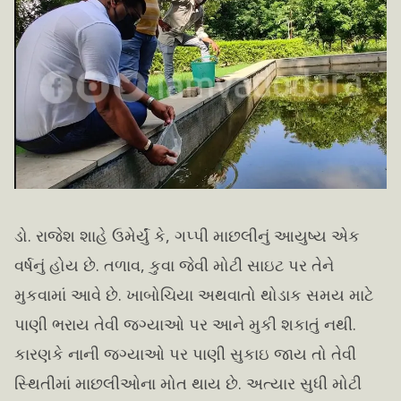
ડો. રાજેશ શાહે ઉમેર્યું કે, ગપ્પી માછલીનું આયુષ્ય એક
વર્ષનું હોય છે. તળાવ, કુવા જેવી મોટી સાઇટ પર તેને
મુકવામાં આવે છે. ખાબોચિયા અથવાતો થોડાક સમય માટે
પાણી ભરાય તેવી જગ્યાઓ પર આને મુકી શકાતું નથી.
કારણકે નાની જગ્યાઓ પર પાણી સુકાઇ જાય તો તેવી
સ્થિતીમાં માછલીઓના મોત થાય છે. અત્યાર સુધી મોટી