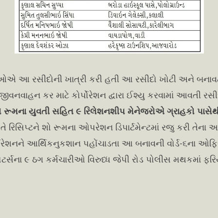
ારીઓએ આ રસીદોની ખાત્રી કરી હતી આ રસીદો ખોટી અને બનાવટી
જીવનવાહન કર માટે કોર્પોરેશન દ્વારા ઈશ્યુ કરવામાં આવતી રસ
ો રૂમના યુવતી સહિત ૯ રિલેશનશીપ મેનેજરોએ ગ્રાહકો પાસે
ે રિસિપ્ટને શો રૂમના ઓપરેશન ડિપાર્ટમેન્ટમાં રજુ કરી તેના આ
ર્પોરેશનને આર્થિકનુકશાન પહોંચાડતા આ બનાવની વોર્ડ-૬ના ઓફિ
મોટર્સના ૯ ઠગ કર્મચારીઓ વિરુધ્ધ જેપી રોડ પોલીસ મથકમાં ફરિ