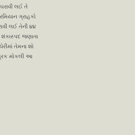
ઘરાવી લઈ તે
દરમિયાન ગ્રાહકો
રાવી લઈ તેની ૪૪
ો શંકાસ્પદ જણાતા
ચેરીમાં તેમના શો
 પત્રક મોકલી આ