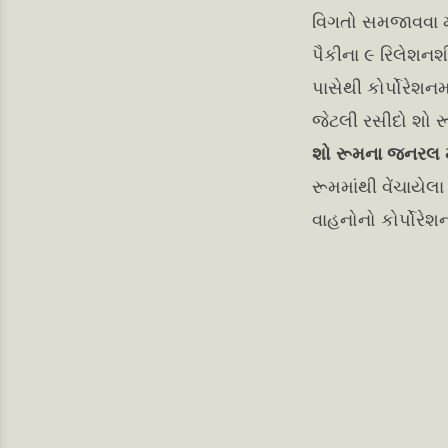
વિગતો સમજાવવા મા
પૈકીના ૯ રિલેશનશ
પાસેથી કોર્પોરેશ
જેટલી રસીદો શો ર
શો રૂમના જનરલ 
રૂમમાંથી વેંચાયે
વાહનોનો કોર્પોરેશન