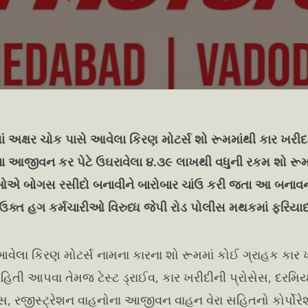
ાં અક્ષર ચોક પાસે આવેલા કિરણ મોટર્સ શો રૂમમાંથી કાર ખરીદ
નના આજીવન કર પેટે ઉઘરાવેલા ૪.૩૯ લાખથી વધુની રકમ શો રૂ
ઓએ બોગસ રસીદો બનાવીને બારોબાર ચાંઉ કરી જતા આ બનાવની 
ે ઉક્ત હગ કર્મચારીઓ
વિરુધ્ધ જેપી રોડ પોલીસ મથકમાં ફરિયાદ 
વેલા કિરણ મોટર્સ નામના કારના શો રૂમમાં કોઈ ગ્રાહક કાર 
 માહિતી આપવા તેમજ ટેસ્ટ ડ્રાઈવ, કાર ખરીદીની પ્રોસેસ, દરમિ
સ, રજીસ્ટ્રેશન વાહનોના આજીવન વાહન વેરા સહિતનો કોર્પોરેશ