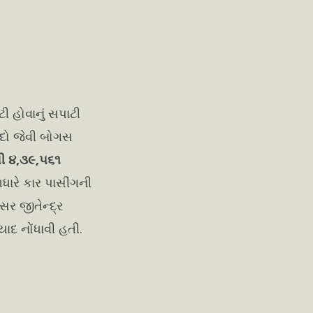
 હોવાનું સપાટી
ીદો જેવી બોગસ
થી ૪,૩૯,૫૬૧
ધારે કાર પાસીંગની
સર જીતેન્દ્ર
યાદ નોંધાવી હતી.