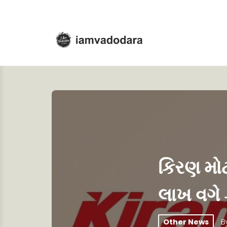
કિરણ મોટ
લાખ વગે 
Other News
B