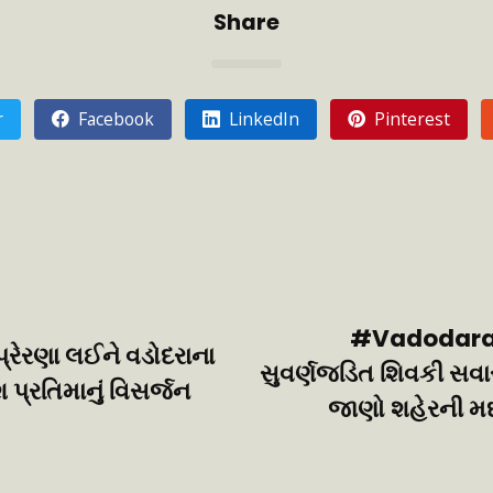
Share
r
Facebook
LinkedIn
Pinterest
#Vadodara – 
પ્રેરણા લઈને વડોદરાના
સુવર્ણજડિત શિવકી સવા
 પ્રતિમાનું વિસર્જન
જાણો શહેરની મધ્