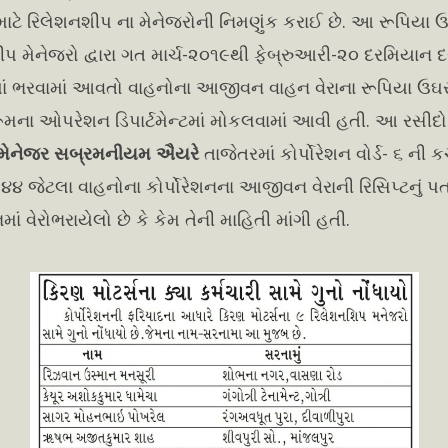
ટે રિલેશનશીપ ના મેનેજરોની નિમણુંક કરાઈ છે. આ રૂપિયા ઉ
ીપ મેનેજરો દ્વારા ગત માર્ચ-૨૦૧૯થી ફેબ્રુઆરી-૨૦ દરમિયાન 
નમાં ભરવામાં આવતો વાહનોના આજીવન વાહન વેરાના રૂપિયા ઉઘ
ૂમના ઓપરેશન ડિપાર્ટમેન્ટમાં મોકલવામાં આવી હતી. આ રસીદ
મેનેજર સબ્રમનીયમ ઐયરે
તાજેતરમાં કોર્પોરેશન વોર્ડ- ૬ ની ક
લા ૪૪ જેટલા વાહનોના કોર્પોરેશનના આજીવન વેરાની રિસિપ્ટનું
માં વેરોભરાયેલો છે કે કેમ તેની માહિતી માંગી હતી.