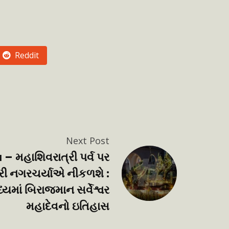
Reddit
Next Post
#
મહાશિવરાત્રી પર્વ પર
રી નગરચર્યાએ નીકળશે :
યમાં બિરાજમાન સર્વેશ્વર
મહાદેવનો ઇતિહાસ