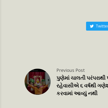
Twitte
Previous Post
પ
પુણેમાં ચાલતી પરંપરાથી 
રહેવાસીએ ૬ વર્ષથી ગણેશ
કરવામાં આવ્યું નથી