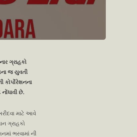
નાર ગ્રાહકો
મના જ યુવતી
કોર્પોરેશનના
નોંધાવી છે.
ખરીદવા માટે આવે
યાન ગ્રાહકો
નમાં ભરવામાં ની