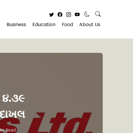
Business
Education
Food
About Us
ી ૪.૩૯
ો દાખલ
Min Read