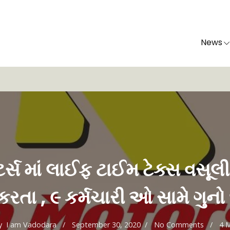
News
ર્સ માં લાઈફ ટાઈમ ટેક્સ વસૂલ
કરતા , ૯ કર્મચારી ઓ સામે ગુન
y
I am Vadodara
September 30, 2020
No Comments
4 