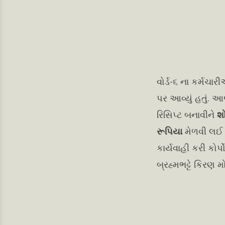
વોર્ડ-૬ ના કર્મચ
પર આવ્યું હતું. આ
રિસિપ્ટ બનાવીને
શ
રૂપિયા
મેળવી લઈ ત
કાર્યવાહી કરી કો
બ્રહ્મભટ્ટે કિરણ 