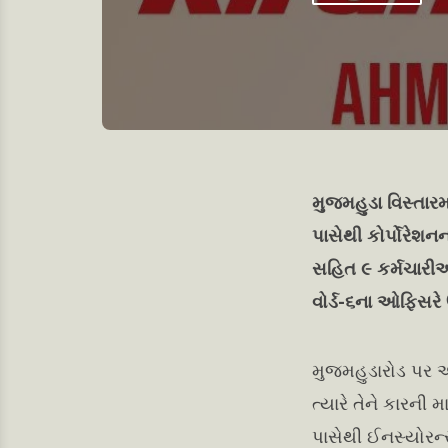
મુજમહુડા વિસ્તારમ
પાસેથી કોર્પોરેશ
સહિત ૯ કર્મચારી
વોર્ડ-૬ના ઓફિસર
મુજમહુડારોડ પર આ
ત્યારે તેને કારની
પાસેથી ઈનસ્યોરન્